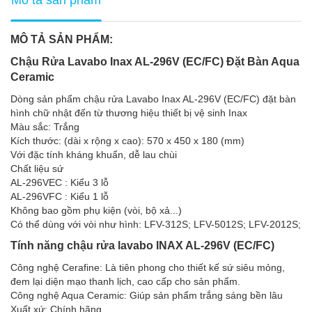
MÔ TẢ SẢN PHẨM:
Chậu Rửa Lavabo Inax AL-296V (EC/FC) Đặt Bàn Aqua
Ceramic
Dòng sản phẩm chậu rửa Lavabo Inax AL-296V (EC/FC) đặt bàn
hình chữ nhật đến từ thương hiệu thiết bị vệ sinh Inax
Màu sắc: Trắng
Kích thước: (dài x rộng x cao): 570 x 450 x 180 (mm)
Với đặc tính kháng khuẩn, dễ lau chùi
Chất liệu sứ
AL-296VEC : Kiểu 3 lỗ
AL-296VFC : Kiểu 1 lỗ
Không bao gồm phụ kiện (vòi, bộ xả...)
Có thể dùng với vòi như hình: LFV-312S; LFV-5012S; LFV-2012S;
Tính năng chậu rửa lavabo INAX AL-296V (EC/FC)
Công nghệ Cerafine: Là tiên phong cho thiết kế sứ siêu mỏng,
đem lại diện mạo thanh lịch, cao cấp cho sản phẩm.
Công nghệ Aqua Ceramic: Giúp sản phẩm trắng sáng bền lâu
Xuất xứ: Chính hãng