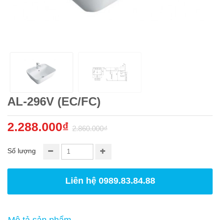
AL-296V (EC/FC)
2.288.000₫
2.860.000₫
Số lượng
Liên hệ 0989.83.84.88
Mô tả sản phẩm