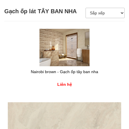
5.000.000đ - 8.000.000đ
Gạch ốp lát TÂY BAN NHA
Giá trên 8.000.000đ
Nairobi brown - Gạch ốp tây ban nha
Liên hệ