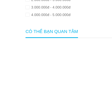
3.000.000đ - 4.000.000đ
4.000.000đ - 5.000.000đ
5.000.000đ - 8.000.000đ
Giá trên 8.000.000đ
CÓ THỂ BẠN QUAN TÂM