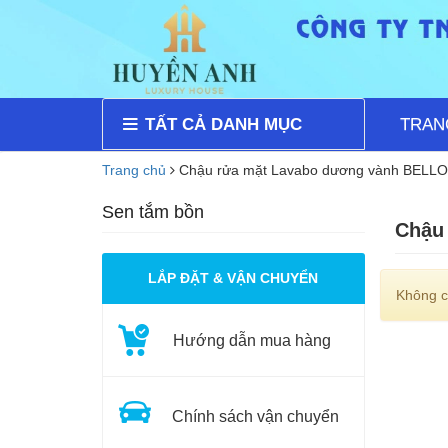
TẤT CẢ DANH MỤC
TRAN
Trang chủ
Chậu rửa mặt Lavabo dương vành BELLO
Sen tắm bồn
Chậu
LẮP ĐẶT & VẬN CHUYỂN
Không c
Hướng dẫn mua hàng
Chính sách vận chuyển