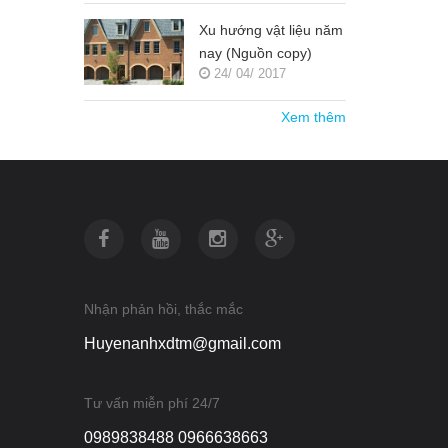
Xu hướng vật liệu năm
nay (Nguồn copy)
24/ 04/ 2017
Xem thêm
Nhận phản hồi, thắc mắc
Huyenanhxdtm@gmail.com
Tư vấn miễn phí 24/7
0989838488 0966638663