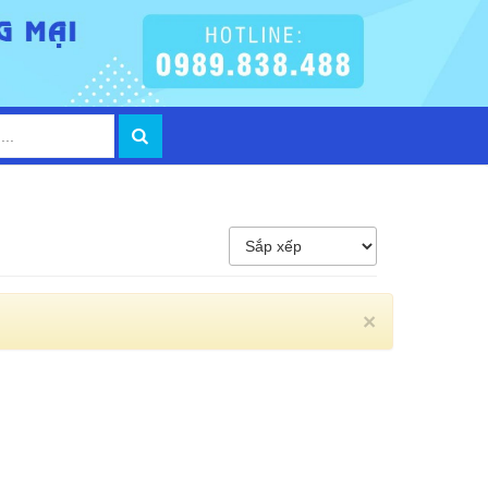
Close
×