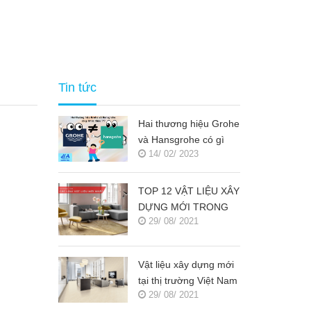
Tin tức
Hai thương hiệu Grohe
và Hansgrohe có gì
14/ 02/ 2023
khác nhau ???
TOP 12 VẬT LIỆU XÂY
DỰNG MỚI TRONG
29/ 08/ 2021
KIẾN TRÚC 2021-
2022 (NGUỒN COPY)
Vật liệu xây dựng mới
tại thị trường Việt Nam
29/ 08/ 2021
(Nguồn copy)