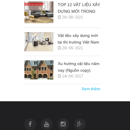
TOP 12 VẬT LIỆU XÂY
DỰNG MỚI TRONG
29/ 08/ 2021
KIẾN TRÚC 2021-
2022 (NGUỒN COPY)
Vật liệu xây dựng mới
tại thị trường Việt Nam
29/ 08/ 2021
(Nguồn copy)
Xu hướng vật liệu năm
nay (Nguồn copy)
24/ 04/ 2017
Xem thêm