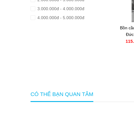
3.000.000đ - 4.000.000đ
4.000.000đ - 5.000.000đ
5.000.000đ - 8.000.000đ
Bồn cầ
Đức
Giá trên 8.000.000đ
VÀNG
115
39354
CÓ THỂ BẠN QUAN TÂM