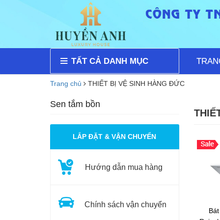
TẤT CẢ DANH MỤC
TRAN
Trang chủ
THIẾT BỊ VỆ SINH HÀNG ĐỨC
Sen tắm bồn
THIẾ
LẮP ĐẶT & VẬN CHUYỂN
Hướng dẫn mua hàng
Chính sách vận chuyển
Bát