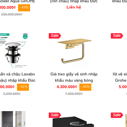
hower Aqua GROHE
(rốn chậu) nhập khẩu Đức
khẩu Đ
Liên hệ
26888000
Grohe 65807DL0
vàng 
000.000₫
- 43%
150.000.000₫
hấn xả chậu Lavabo
Giá treo giấy vệ sinh nhập
Xịt vệ 
hậu) nhập khẩu Đức
khẩu màu vàng bóng
Grohe
sgrohe 97204000
Hansgrohe AddStoris toilet
900.000₫
4.300.000₫
5.00
- 41%
- 45%
roll 41772990
3.200.000₫
7.800.000₫