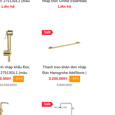
ức 27513DL1 (màu
nhập Đức Grohe Essentials
Liên hệ
Liên hệ
hồng chải xước)
40800GL1
sinh nhập khẩu Đức
Thanh treo khăn đơn nhập
 27513GL1 (màu
Đức Hansgrohe AddStoris |
vàng bóng)
41747990
0.000₫
3.200.000₫
- 94%
- 45%
82.000.000₫
5.800.000₫