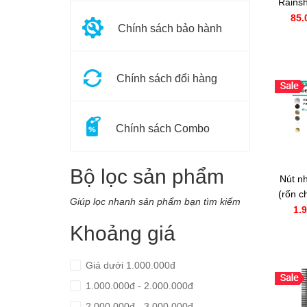
Rains
85.
Chính sách bảo hành
Chính sách đổi hàng
Chính sách Combo
Bộ lọc sản phẩm
Nút n
(rốn c
Giúp lọc nhanh sản phẩm bạn tìm kiếm
Han
1.
Khoảng giá
Giá dưới 1.000.000đ
1.000.000đ - 2.000.000đ
2.000.000đ - 3.000.000đ