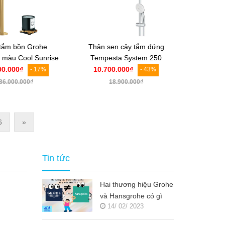
tắm bồn Grohe
Thân sen cây tắm đứng
 màu Cool Sunrise
Tempesta System 250
3491GN1+29086000
Grohe | 26675001
00.000₫
10.700.000₫
- 17%
- 43%
86.000.000₫
18.900.000₫
6
»
Tin tức
Hai thương hiệu Grohe
và Hansgrohe có gì
14/ 02/ 2023
khác nhau ???