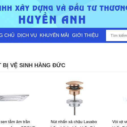
G CHỦ
DỊCH VỤ
KHUYẾN MÃI
GIỚI THIỆU
T BỊ VỆ SINH HÀNG ĐỨC
 sen tắm âm trần
Nút nhấn xả chậu Lavabo
Vòi xịt 