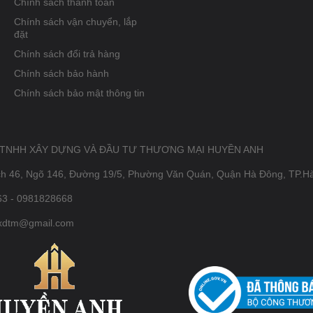
Chính sách thanh toán
Chính sách vận chuyển, lắp
đặt
Chính sách đổi trả hàng
Chính sách bảo hành
Chính sách bảo mật thông tin
 TNHH XÂY DỰNG VÀ ĐẦU TƯ THƯƠNG MẠI HUYỀN ANH
ch 46, Ngõ 146, Đường 19/5, Phường Văn Quán, Quận Hà Đông, TP.H
3 - 0981828668
xdtm@gmail.com