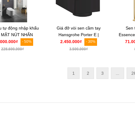
u tự động nhập khẩu
Giá đỡ vòi sen cầm tay
Sen 
 MẶT NÚT NHẤN
Hansgrohe Porter E |
Essence
🟡 Grohe the New
28387670
mờ | 2
.000.000₫
2.450.000₫
71.0
- 50%
- 30%
Sensia Arena |
228.600.000₫
3.500.000₫
SH1+37624GL0+39596000+46944001+
3855800M
1
2
3
...
2