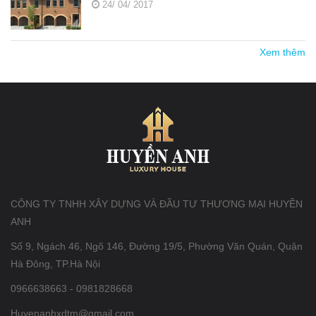
24/ 04/ 2017
Xem thêm
CÔNG TY TNHH XÂY DỰNG VÀ ĐẦU TƯ THƯƠNG MẠI HUYỀN
ANH
Số 9, Ngách 46, Ngõ 146, Đường 19/5, Phường Văn Quán, Quận
Hà Đông, TP.Hà Nội
0966638663 - 0981828668
Huyenanhxdtm@gmail.com