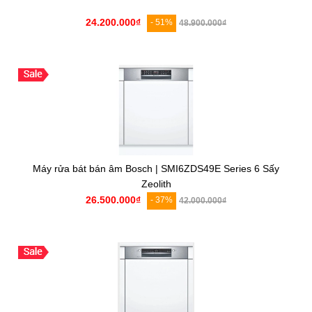
24.200.000₫
- 51%
48.900.000₫
Máy rửa bát bán âm Bosch | SMI6ZDS49E Series 6 Sấy
Zeolith
26.500.000₫
- 37%
42.000.000₫