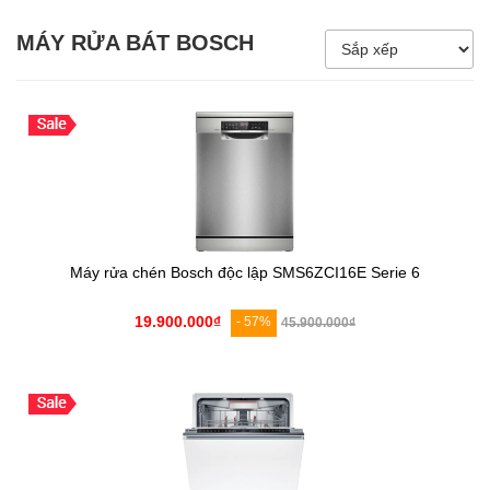
5.000.000đ - 8.000.000đ
MÁY RỬA BÁT BOSCH
Giá trên 8.000.000đ
Máy rửa chén Bosch độc lập SMS6ZCI16E Serie 6
19.900.000₫
- 57%
45.900.000₫