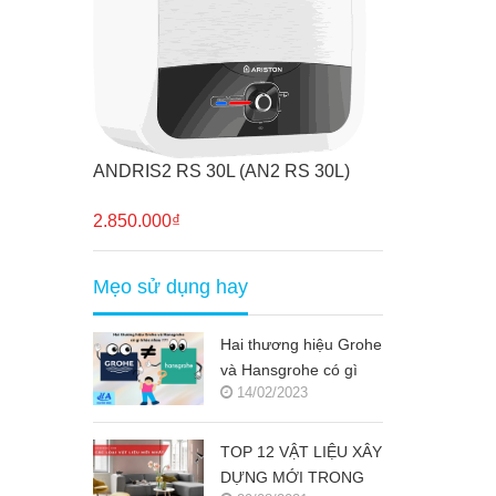
ANDRIS2 RS 30L (AN2 RS 30L)
2.850.000₫
Mẹo sử dụng hay
Hai thương hiệu Grohe
và Hansgrohe có gì
14/02/2023
khác nhau ???
TOP 12 VẬT LIỆU XÂY
DỰNG MỚI TRONG