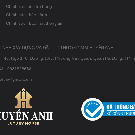
Chính sách đổi trả hàng
Chính sách bảo hành
Chính sách bảo mật thông tin
 TNHH XÂY DỰNG VÀ ĐẦU TƯ THƯƠNG MẠI HUYỀN ANH
ch 46, Ngõ 146, Đường 19/5, Phường Văn Quán, Quận Hà Đông, TP.H
3 - 0981828668
xdtm@gmail.com