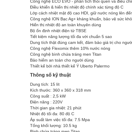
Công nghệ ECO EVO - phân tích thói quen và điểu chỉ
Điều khiển & hiển thị nhiệt độ chính xác từng độ C
Lớp cách nhiệt mật độ cao HDI, giữ nước nóng lên đến
Công nghệ ION Bạc Ag+ kháng khuẩn, bảo vệ sức kh
Hiển thị nhiệt độ an toàn khuyên dùng
Bộ ổn định nhiệt điện tử TBSE
Tiết kiệm năng lượng tối đa với chuẩn 5 sao
Dung tích thật đúng cam kết, đảm bảo giá trị cho ngườ
Công nghệ Flexomix thêm 10% nước nóng
Công nghệ bình chứa tráng men Titan
Bảo hiểm an toàn cho người dùng
Thiết kế bởi nhà thiết kế Ý Uberto Palermo
Thông số kỹ thuật
Dung tích: 15 lít
Kích thước: 360 x 360 x 318 mm
Công suất : 2,5 kW
Điện năng : 220V
Thời gian gia nhiệt: 21 phút
Nhiệt độ tối đa: 80 độ C
Áp suất làm việc tối đa: 7.5 Mpa
Tổng khối lượng: 10.5 kg
Bình chứa tráng men Titan