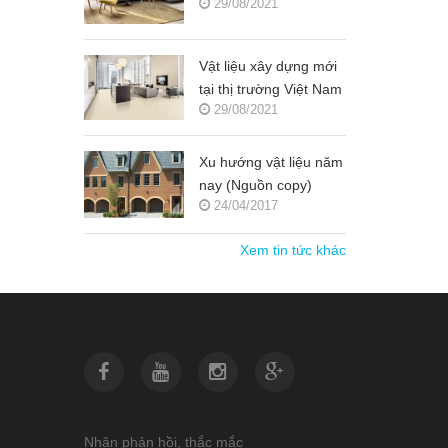
29/08/2021
KIẾN TRÚC 2021-
2022 (NGUỒN COPY)
Vật liệu xây dựng mới
tại thị trường Việt Nam
29/08/2021
(Nguồn copy)
Xu hướng vật liệu năm
nay (Nguồn copy)
24/04/2017
Xem tin tức khác
Nhận phản hồi, thắc mắc