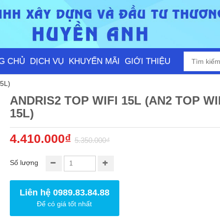
G CHỦ
DỊCH VỤ
KHUYẾN MÃI
GIỚI THIỆU
5L)
ANDRIS2 TOP WIFI 15L (AN2 TOP WI
15L)
4.410.000₫
5.350.000₫
Số lượng
Liên hệ 0989.83.84.88
Để có giá tốt nhất