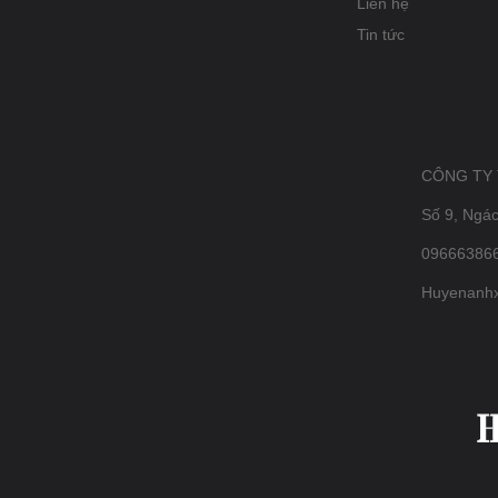
Liên hệ
Tin tức
CÔNG TY
Số 9, Ngá
096663866
Huyenanh