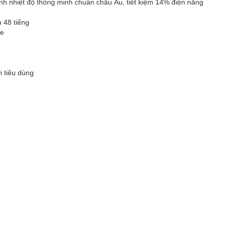
nh nhiệt độ thông minh chuẩn châu Âu, tiết kiệm 14% điện năng
 48 tiếng
ỏe
i tiêu dùng