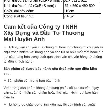
Kích thước sản phẩm (CxRxS mm) :
51 x 592 x 522
Kích thước cắt đá (CxRxS mm) :
51 x 560 x 490-500
Chiều dài dây cắm:
110cm
Công suất tiêu thụ:
7,4Kw
Cam kết của Công ty TNHH
Xây Dựng và Đầu Tư Thương
Mại Huyền Anh
✧ Dịch vụ vận chuyển của chúng tôi hoặc do chúng tôi chỉ định sẽ
chịu trách nhiệm với hàng hóa và các rủi ro như mất mát hoặc hư
hại của hàng hóa trong suốt quá trình vận chuyển hàng từ chúng
tôi đến khách hàng.
Sản phẩm sẽ được bảo hành nếu thoả mãn các điều kiện
sau:
✧ Sản phẩm còn trong hạn bảo hành
Với những sản phẩm không áp dụng phiếu sẽ căn cứ vào ngày
sản xuất trên thân sản phẩm hoặc thời gian kích hoạt bảo hành
điện tử
✧ Hư hỏng do chất lượng linh kiện hay lỗi quy trình sản xuất