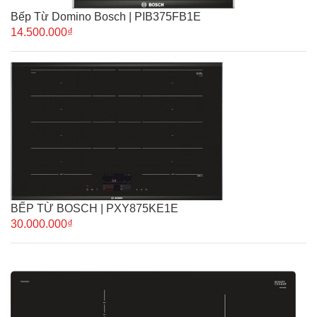
Bếp Từ Domino Bosch | PIB375FB1E
14.500.000₫
BẾP TỪ BOSCH | PXY875KE1E
30.000.000₫