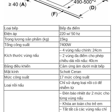
Loại bếp
Bếp đa điểm
Điện áp
220 w/ 50 hz
Trọng lượng sản phẩm (kg)
15kg
Tổng công suất
7400W
– 4 vùng nấu chính: 24cm
Kích thước vùng nấu
– 2 vùng đa điểm cho phép
chiều dài nồi nấu: 40cm
Bảng điều khiển
Cảm ứng âm dưới mặt bếp
Mặt kính
Schott Ceran
Mức công suất
17 mức công suất
Chỉ sử dụng loại nồi có đế
Loại nồi nấu
nhiễm từ
– Đèn báo nhiệt dư 2 mức cho
từng vùng nấu
– Khóa an toàn cho trẻ em
– Tắt tất cả các vùng nấu chỉ