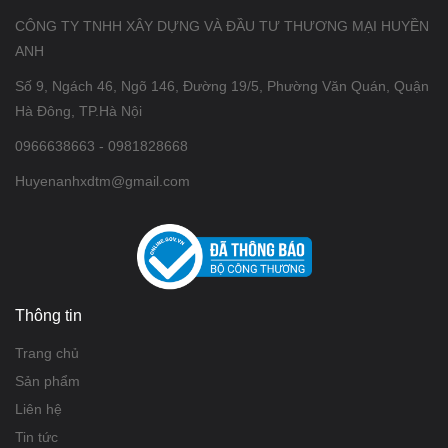
CÔNG TY TNHH XÂY DỰNG VÀ ĐẦU TƯ THƯƠNG MẠI HUYỀN
ANH
Số 9, Ngách 46, Ngõ 146, Đường 19/5, Phường Văn Quán, Quận
Hà Đông, TP.Hà Nội
0966638663 - 0981828668
Huyenanhxdtm@gmail.com
Thông tin
Trang chủ
Sản phẩm
Liên hệ
Tin tức