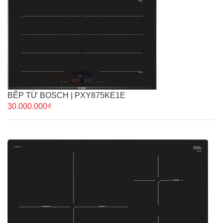
BẾP TỪ BOSCH | PXY875KE1E
30.000.000₫