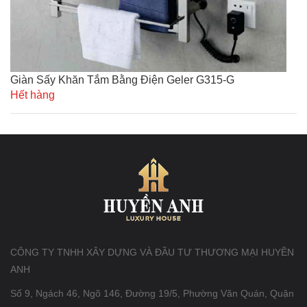
Giàn Sấy Khăn Tắm Bằng Điện Geler G315-G
Hết hàng
CÔNG TY TNHH XÂY DỰNG VÀ ĐẦU TƯ THƯƠNG MẠI HUYỀN
ANH
Số 9, Ngách 46, Ngõ 146, Đường 19/5, Phường Văn Quán, Quận