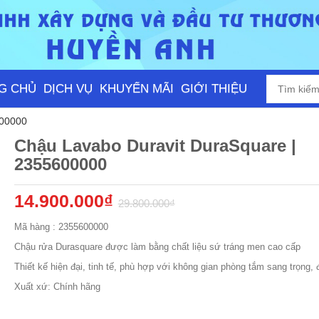
G CHỦ
DỊCH VỤ
KHUYẾN MÃI
GIỚI THIỆU
600000
Chậu Lavabo Duravit DuraSquare |
2355600000
14.900.000₫
29.800.000₫
Mã hàng : 2355600000
Chậu rửa Durasquare được làm bằng chất liệu sứ tráng men cao cấp
Thiết kế hiện đại, tinh tế, phù hợp với không gian phòng tắm sang trọng, 
Xuất xứ: Chính hãng