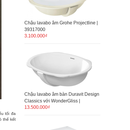
Chậu lavabo âm Grohe Projectline |
39317000
3.100.000₫
Chậu lavabo âm bàn Duravit Design
Classics với WonderGliss |
13.500.000₫
04665100001
u tối đa
ó thể kết