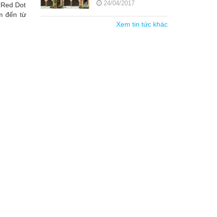
24/04/2017
ư Red Dot
m đến từ
Xem tin tức khác