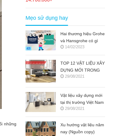
Mẹo sử dụng hay
Hai thương hiệu Grohe
và Hansgrohe có gì
14/02/2023
khác nhau ???
TOP 12 VẬT LIỆU XÂY
DỰNG MỚI TRONG
29/08/2021
KIẾN TRÚC 2021-
2022 (NGUỒN COPY)
Vật liệu xây dựng mới
tại thị trường Việt Nam
29/08/2021
(Nguồn copy)
uổi những
Xu hướng vật liệu năm
nay (Nguồn copy)