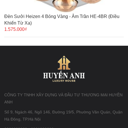
Đèn Sưởi Heizen 4 Bóng Vàng - Âm Trần HE-4BR (Điều
Khiển Từ Xa)
1.575.000₫
CÔNG TY TNHH XÂY DỰNG VÀ ĐẦU TƯ THƯƠNG MẠI HUYỀN
ANH
Số 9, Ngách 46, Ngõ 146, Đường 19/5, Phường Văn Quán, Quận
Hà Đông, TP.Hà Nội