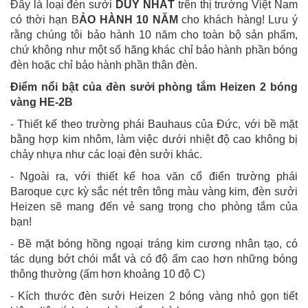
Đây là loại đèn sưởi
DUY NHẤT
trên thị trường Việt Nam
có thời hạn B
ẢO HÀNH 10 NĂM
cho khách hàng! Lưu ý
rằng chúng tôi bảo hành 10 năm cho toàn bộ sản phẩm,
chứ không như một số hãng khác chỉ bảo hành phần bóng
đèn hoặc chỉ bảo hành phần thân đèn.
Điểm nổi bật của đèn sưởi phòng tắm Heizen 2 bóng
vàng HE-2B
- Thiết kế theo trường phái Bauhaus của Đức, với bề mặt
bằng hợp kim nhôm, làm việc dưới nhiệt độ cao không bị
chảy nhựa như các loại đèn sưởi khác.
- Ngoài ra, với thiết kế hoa văn cổ điển trường phái
Baroque cực kỳ sắc nét trên tông màu vàng kim, đèn sưởi
Heizen sẽ mang đến vẻ sang trọng cho phòng tắm của
bạn!
- Bề mặt bóng hồng ngoại tráng kim cương nhân tạo, có
tác dụng bớt chói mắt và có độ ấm cao hơn những bóng
thông thường (ấm hơn khoảng 10 độ C)
- Kích thước đèn sưởi Heizen 2 bóng vàng nhỏ gọn tiết