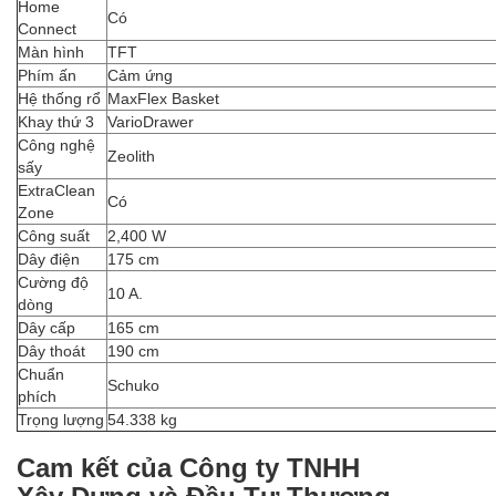
Home
Có
Connect
Màn hình
TFT
Phím ấn
Cảm ứng
Hệ thống rổ
MaxFlex Basket
Khay thứ 3
VarioDrawer
Công nghệ
Zeolith
sấy
ExtraClean
Có
Zone
Công suất
2,400 W
Dây điện
175 cm
Cường độ
10 A.
dòng
Dây cấp
165 cm
Dây thoát
190 cm
Chuẩn
Schuko
phích
Trọng lượng
54.338 kg
Cam kết của Công ty TNHH