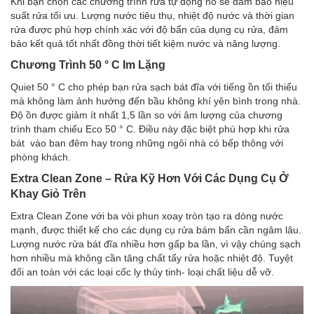
Khi bạn chọn các chương trình rửa tự động nó sẽ đảm bảo hiệu
suất rửa tối ưu. Lượng nước tiêu thụ, nhiệt độ nước và thời gian
rửa được phù hợp chính xác với độ bẩn của dụng cụ rửa, đảm
bảo kết quả tốt nhất đồng thời tiết kiệm nước và năng lượng.
Chương Trình 50 ° C Im Lặng
Quiet 50 ° C cho phép bạn rửa sạch bát đĩa với tiếng ồn tối thiểu
mà không làm ảnh hưởng đến bầu không khí yên bình trong nhà.
Độ ồn được giảm ít nhất 1,5 lần so với âm lượng của chương
trình tham chiếu Eco 50 ° C. Điều này đặc biệt phù hợp khi rửa
bát vào ban đêm hay trong những ngôi nhà có bếp thông với
phòng khách.
Extra Clean Zone – Rửa Kỹ Hơn Với Các Dụng Cụ Ở
Khay Giỏ Trên
Extra Clean Zone với ba vòi phun xoay tròn tạo ra dòng nước
mạnh, được thiết kế cho các dụng cụ rửa bám bẩn cần ngâm lâu.
Lượng nước rửa bát đĩa nhiều hơn gấp ba lần, vì vậy chúng sạch
hơn nhiều mà không cần tăng chất tẩy rửa hoặc nhiệt độ. Tuyệt
đối an toàn với các loại cốc ly thủy tinh- loại chất liệu dễ vỡ.