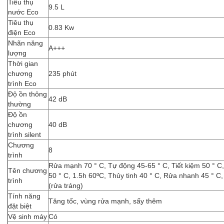
Tiêu thụ
9.5 L
nước Eco
Tiêu thụ
0.83 Kw
điện Eco
Nhãn năng
A+++
lượng
Thời gian
chương
235 phút
trình Eco
Độ ồn thông
42 dB
thường
Độ ồn
chương
40 dB
trình silent
Chương
8
trình
Rửa mạnh 70 ° C, Tự động 45-65 ° C, Tiết kiệm 50 ° C
Tên chương
50 ° C, 1.5h 60ºC, Thủy tinh 40 ° C, Rửa nhanh 45 ° C,
trình
(rửa tráng)
Tính năng
Tăng tốc, vùng rửa mạnh, sấy thêm
đặt biệt
Vệ sinh máy
Có