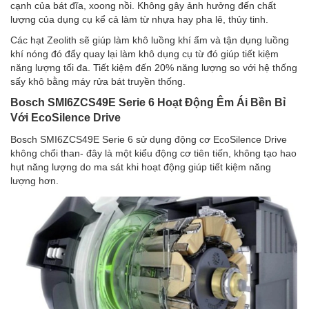
cạnh của bát đĩa, xoong nồi. Không gây ảnh hưởng đến chất
lượng của dụng cụ kể cả làm từ nhựa hay pha lê, thủy tinh.
Các hạt Zeolith sẽ giúp làm khô luồng khí ẩm và tận dụng luồng
khí nóng đó đẩy quay lại làm khô dụng cụ từ đó giúp tiết kiệm
năng lượng tối đa. Tiết kiệm đến 20% năng lượng so với hệ thống
sấy khô bằng máy rửa bát truyền thống.
Bosch SMI6ZCS49E Serie 6 Hoạt Động Êm Ái Bền Bỉ
Với EcoSilence Drive
Bosch SMI6ZCS49E Serie 6 sử dụng động cơ EcoSilence Drive
không chổi than- đây là một kiểu động cơ tiên tiến, không tạo hao
hụt năng lượng do ma sát khi hoạt động giúp tiết kiệm năng
lượng hơn.