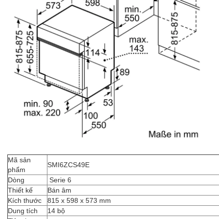
Mã sản
SMI6ZCS49E
phẩm
Dòng
Serie 6
Thiết kế
Bán âm
Kích thước
815 x 598 x 573 mm
Dung tích
14 bộ