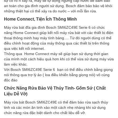
sự cố rò rỉ xảy ra, máy sẽ tự động ngừng cấp nước để đảm bảo
an toàn cho gia đình người sử dụng. Bosch đảm bảo bảo vệ khỏi
những thiệt hại có thể xảy ra do nước – với mỗi lần rửa.
Home Connect, Tiện Ích Thông Minh
Máy rửa bát đĩa gia đình Bosch SMI6ZC49E Serie 6 có chức
năng Home Connect giúp kết nối máy rửa bát với các thiết bị điện
thoại thông minh hay máy tính bảng…. Từ đó người dùng có thể
điều chỉnh hoạt động của máy thông qua các thiết bị trên thông
qua việc kết nối internet.
Thông qua Home Connect máy sẽ giúp bạn sử dụng thời gian
của mình một cách hiệu quả hơn khi có thể vừa sử dụng máy vừa
làm việc khác.
Với Bosch SMI6ZC49E Serie 6 bạn có thể điều chỉnh bằng giọng
nói thông qua trợ lý ảo ( loa điều khiển bằng giọng nói) vô cùng
độc đáo
Chức Năng Rửa Bảo Vệ Thủy Tinh- Gốm Sứ ( Chất
Liệu Dễ Vỡ)
Máy rửa bát Bosch SMI6ZC49E có thể đảm bảo rửa sạch thủy
tinh và các món ăn tinh xảo một cách nhẹ nhàng khi sử dụng
chức năng rửa đặc biệt dành cho chất liệu dễ vỡ.