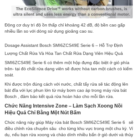
Động cơ duy trì độ ồn thấp chỉ khoảng 42 dB, độ bền cao gấp
nhiều lần so với dòng sử dụng gioăng cao su.
Dosage Assistant Bosch SMI6ZCS49E Serie 6 – Hỗ Trợ Định
Lượng Chất Rửa Và Hòa Tan Chất Rửa Dạng Viên Hiệu Quả
SMI6ZCS49E Serie 6 có thêm một hộp đựng đặc biệt ở giỏ phía
trên- tại đó chất rửa dạng viên sẽ được hòa tan một cách có kiểm
soát.
Khi được trộn đúng cách với nước, chất tẩy rửa sẽ tác động lên
bát đĩa với lực phun lớn từ máy bơm cao áp trong máy rửa bát
Bosch , đảm bảo kết quả rửa hoàn hảo cho mỗi lần rửa.
Chức Năng Intensive Zone – Làm Sạch Xoong Nồi
Hiệu Quả Chỉ Bằng Một Nút Bấm
Chức năng này giúp Máy rửa bát Bosch SMI6ZCS49E Serie 6 sẽ
điều chỉnh rửa chuyên sâu cho từng khu vực trong một chu kỳ. Ví
dụ, nếu bạn rửa xoong và chảo dính nhiều bẩn ở giỏ dưới và thủy