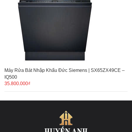
Máy Rửa Bát Nhập Khẩu Đức Siemens | SX65ZX49CE –
IQ500
35.800.000₫