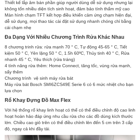
Thiết kế lắp âm bán phần giúp người dùng dễ sử dụng nhưng lại
không tốn nhiều diện tích sinh hoạt, đảm bảo tính thẩm mỹ cao
Màn hình chạm TFT kết hợp điều khiển cảm ứng chạm hiện đại,
dễ sử dụng, mọi thao tác cài đặt sử dụng nhanh chóng chỉ bằng
cái chạm nhẹ
Đa Dạng Với Nhiều Chương Trình Rửa Khác Nhau
8 chương trinh rửa: rửa mạnh 70 ° C, Tự động 45-65 ° C, Tiết
kiệm 50 ° C, Yên lặng 50 ° C, 1.5h 60ºC, Thủy tinh 40 ° C, Rửa
nhanh 45 ° C, Yêu thích (rửa tráng)
4 tính năng rửa thêm: Home Connect, tăng tốc, vùng rửa mạnh,
sấy thêm
Chương trình vệ sinh máy rửa bát
Máy rửa bát Bosch SMI6ZCS49E Serie 6 có 6 mức nhiệt cho bạn
lựa chọn
Rổ Khay Đựng Đồ Max Flex
Với hệ thống rổ khay linh hoạt có thể có thể điều chỉnh độ cao linh
hoạt hoàn hảo đáp ứng nhu cầu rửa cho các đồ dùng kích thước
lớn. Chiều cao giỏ trên có thể điều chỉnh lên đến 5 cm trên 3 cấp
độ, ngay cả khi đầy tải.