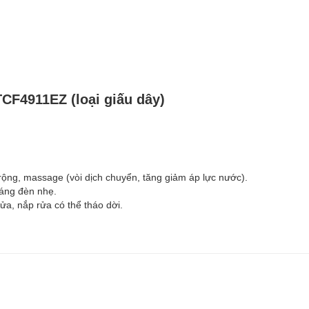
TCF4911EZ (loại giấu dây)
 rộng, massage (vòi dịch chuyển, tăng giảm áp lực nước).
sáng đèn nhẹ.
ửa, nắp rửa có thể tháo dời.