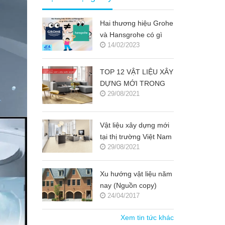
Hai thương hiệu Grohe
và Hansgrohe có gì
14/02/2023
khác nhau ???
TOP 12 VẬT LIỆU XÂY
DỰNG MỚI TRONG
29/08/2021
KIẾN TRÚC 2021-
2022 (NGUỒN COPY)
Vật liệu xây dựng mới
tại thị trường Việt Nam
29/08/2021
(Nguồn copy)
Xu hướng vật liệu năm
nay (Nguồn copy)
24/04/2017
Xem tin tức khác