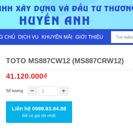
G CHỦ
DỊCH VỤ
KHUYẾN MÃI
GIỚI THIỆU
TOTO MS887CW12 (MS887CRW12)
41.120.000₫
Số lượng
Liên hệ 0989.83.84.88
Để có giá tốt nhất