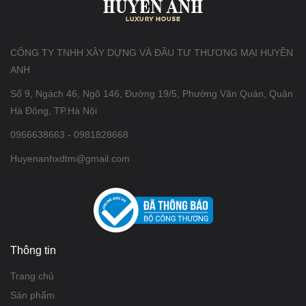
CÔNG TY TNHH XÂY DỰNG VÀ ĐẦU TƯ THƯƠNG MẠI HUYỀN
ANH
Số 9, Ngách 46, Ngõ 146, Đường 19/5, Phường Văn Quán, Quận
Hà Đông, TP.Hà Nội
0966638663 - 0981828668
Huyenanhxdtm@gmail.com
Thông tin
Trang chủ
Sản phẩm