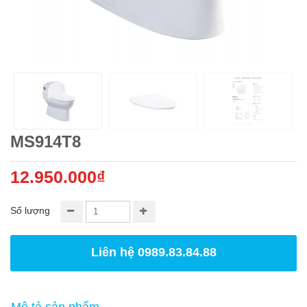
MS914T8
12.950.000₫
Số lượng
Liên hệ 0989.83.84.88
Mô tả sản phẩm