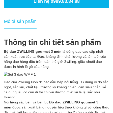
Liên hệ 0989.83.84.88
Mô tả sản phẩm
Thông tin chi tiết sản phẩm
Bộ dao ZWILLING gourmet 3 món
là dòng dao cao cấp nhất
sản xuất trực tiếp tại Đức, khẳng định chất lượng và tên tuổi của
hãng dao hàng đầu trên toàn thế giới Zwilling, giữa chuôi dao
được in hình lô gô của hãng.
Dao của Zwilling luôn đc các đầu bếp nổi tiếng TG dùng vì độ sắc
ngọt, sắc lâu, chất liệu trường kỳ kháng chiến, cán siêu chắc, kể
cả dùng lâu có cùn đi thì chỉ vài đường miết lại là lại sắc như
thường.
Nổi tiếng sắc bén và bền bỉ,
Bộ dao ZWILLING gourmet 3
món
được sản xuất bằng nguyên liệu thép không gỉ với công thức
đặc biệt kết hợp giữa crom và carbon. trên 2 công nghệ đặc biệt