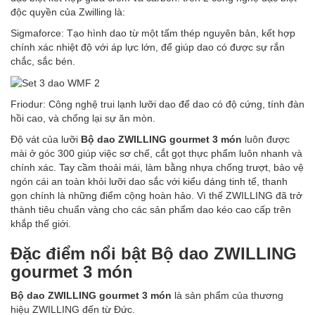
độc quyền của Zwilling là:
Sigmaforce: Tạo hình dao từ một tấm thép nguyên bản, kết hợp
chính xác nhiệt độ với áp lực lớn, để giúp dao có được sự rắn
chắc, sắc bén.
Friodur: Công nghệ trui lạnh lưỡi dao để dao có độ cứng, tính đàn
hồi cao, và chống lại sự ăn mòn.
Độ vát của lưỡi
Bộ dao ZWILLING gourmet 3 món
luôn được
mài ở góc 300 giúp việc sơ chế, cắt gọt thực phẩm luôn nhanh và
chính xác. Tay cầm thoải mái, làm bằng nhựa chống trượt, bảo vệ
ngón cái an toàn khỏi lưỡi dao sắc với kiểu dáng tinh tế, thanh
gọn chính là những điểm cộng hoàn hảo. Vì thế ZWILLING đã trở
thành tiêu chuẩn vàng cho các sản phẩm dao kéo cao cấp trên
khắp thế giới.
Đặc điểm nổi bật Bộ dao ZWILLING
gourmet 3 món
Bộ dao ZWILLING gourmet 3 món
là sản phẩm của thương
hiệu ZWILLING đến từ Đức.