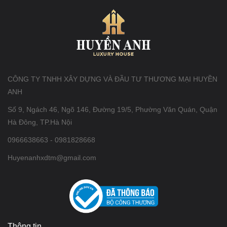
CÔNG TY TNHH XÂY DỰNG VÀ ĐẦU TƯ THƯƠNG MẠI HUYỀN
ANH
Số 9, Ngách 46, Ngõ 146, Đường 19/5, Phường Văn Quán, Quận
Hà Đông, TP.Hà Nội
0966638663 - 0981828668
Huyenanhxdtm@gmail.com
Thông tin