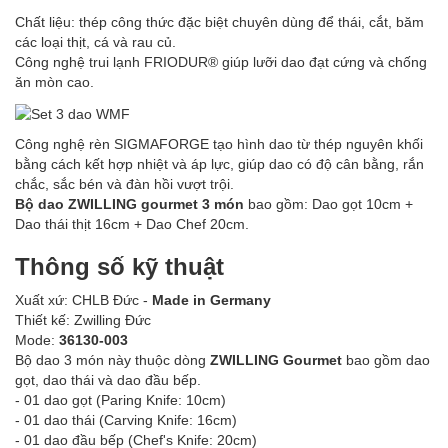
Chất liệu: thép công thức đặc biệt chuyên dùng để thái, cắt, băm
các loại thịt, cá và rau củ.
Công nghệ trui lạnh FRIODUR® giúp lưỡi dao đạt cứng và chống
ăn mòn cao.
Công nghệ rèn SIGMAFORGE tạo hình dao từ thép nguyên khối
bằng cách kết hợp nhiệt và áp lực, giúp dao có độ cân bằng, rắn
chắc, sắc bén và đàn hồi vượt trội.
Bộ dao ZWILLING gourmet 3 món
bao gồm: Dao gọt 10cm +
Dao thái thịt 16cm + Dao Chef 20cm.
Thông số kỹ thuật
Xuất xứ: CHLB Đức -
Made in Germany
Thiết kế: Zwilling Đức
Mode:
36130-003
Bộ dao 3 món này thuộc dòng
ZWILLING Gourmet
bao gồm dao
gọt, dao thái và dao đầu bếp.
- 01 dao gọt (Paring Knife: 10cm)
- 01 dao thái (Carving Knife: 16cm)
- 01 dao đầu bếp (Chef's Knife: 20cm)