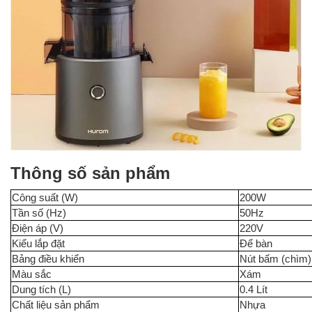
Thông số sản phẩm
Công suất (W)
200W
Tần số (Hz)
50Hz
Điện áp (V)
220V
Kiểu lắp đặt
Để bàn
Bảng điều khiển
Nút bấm (chìm)
Màu sắc
Xám
Dung tích (L)
0.4 Lít
Chất liệu sản phẩm
Nhựa