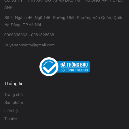
CÔNG TY TNHH XÂY DỰNG VÀ ĐẦU TƯ THƯƠNG MẠI HUYỀN
ANH
Số 9, Ngách 46, Ngõ 146, Đường 19/5, Phường Văn Quán, Quận
Hà Đông, TP.Hà Nội
0966638663 - 0981828668
Huyenanhxdtm@gmail.com
Thông tin
Trang chủ
Sản phẩm
Liên hệ
Tin tức