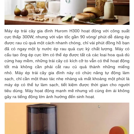
Máy ép trái cây gia đình Hurom H300 hoạt động với công suất
cực thấp 300W, nhưng với vận tốc gần 90 vòng/ phút dễ dàng ép
được rau củ quả một cách nhanh chóng, chỉ vài phút đồng hồ bạn
đã có ngay một ly nước ép rau quả cực kỳ chất lượng. Máy có
cấu tạo ống ép cực lớn có thể ép được tất cả các loại hoa quả dù
cứng hay mềm, những trái cây có kích cỡ to vẫn có thể hoạt động
tốt mà không cần phải cắt rau củ quả thành những miếng
nhỏ. Máy ép trái cây gia đình này có chức năng tự động làm
sạch, chỉ cần một thao tác nhẹ nhàng và mất khoảng một phút là
máy ép có thể tự làm sạch, tiết kiệm được thời gian cho người
tiêu dùng. Máy họat động mạnh mẽ nhưng vô cùng êm ái không
gây ra tiếng động lớn ảnh hưởng đến sinh hoạt.