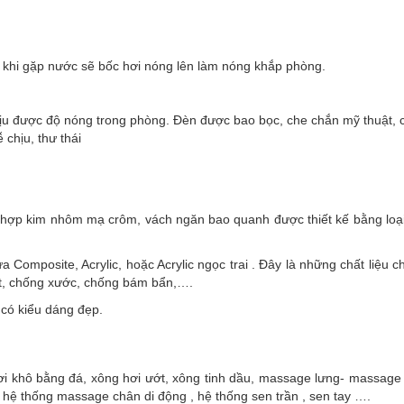
 , khi gặp nước sẽ bốc hơi nóng lên làm nóng khắp phòng.
ịu được độ nóng trong phòng. Đèn được bao bọc, che chắn mỹ thuật, 
 chịu, thư thái
hợp kim nhôm mạ crôm, vách ngăn bao quanh được thiết kế bằng loại
Composite, Acrylic, hoặc Acrylic ngọc trai . Đây là những chất liệu 
ợt, chống xước, chống bám bẩn,….
 có kiểu dáng đẹp.
i khô bằng đá, xông hơi ướt, xông tinh dầu, massage lưng- massage 
hệ thống massage chân di động , hệ thống sen trần , sen tay ….