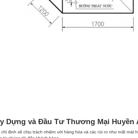
ây Dựng và Đầu Tư Thương Mại Huyền
 chỉ định sẽ chịu trách nhiệm với hàng hóa và các rủi ro như mất mát 
g từ chúng tôi đến khách hàng.