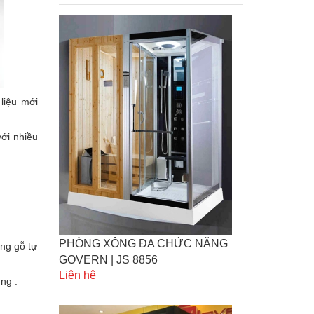
liệu mới
với nhiều
PHÒNG XÔNG ĐA CHỨC NĂNG
ơng gỗ tự
GOVERN | JS 8856
Liên hệ
ng .