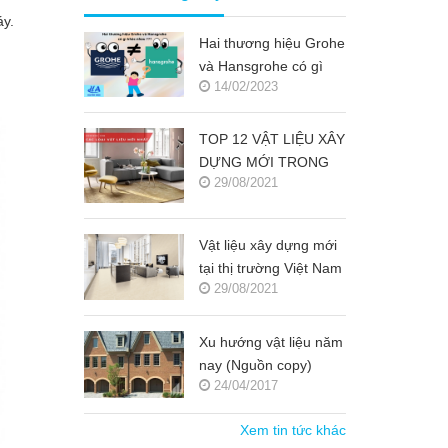
áy.
Hai thương hiệu Grohe
và Hansgrohe có gì
14/02/2023
khác nhau ???
TOP 12 VẬT LIỆU XÂY
DỰNG MỚI TRONG
29/08/2021
KIẾN TRÚC 2021-
2022 (NGUỒN COPY)
Vật liệu xây dựng mới
tại thị trường Việt Nam
29/08/2021
(Nguồn copy)
Xu hướng vật liệu năm
nay (Nguồn copy)
24/04/2017
Xem tin tức khác