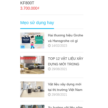
KF800T
3.700.000₫
Mẹo sử dụng hay
Hai thương hiệu Grohe
và Hansgrohe có gì
14/02/2023
khác nhau ???
TOP 12 VẬT LIỆU XÂY
DỰNG MỚI TRONG
29/08/2021
KIẾN TRÚC 2021-
2022 (NGUỒN COPY)
Vật liệu xây dựng mới
tại thị trường Việt Nam
29/08/2021
(Nguồn copy)
Xu hướng vật liệu năm