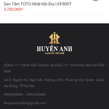
Sen Tắm TOTO Nhật Nội Địa | KF800T
3.700.000₫
CÔNG TY TNHH XÂY DỰNG VÀ ĐẦU TƯ THƯƠNG MẠI HUYỀN
ANH
Số 9, Ngách 46, Ngõ 146, Đường 19/5, Phường Văn Quán, Quận
Hà Đông, TP.Hà Nội
0966638663 - 0981828668
Huyenanhxdtm@gmail.com