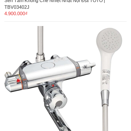
Sen Tắm Khống Chế Nhiệt Nhật Nội Địa TOTO |
TBV03402J
4.900.000₫