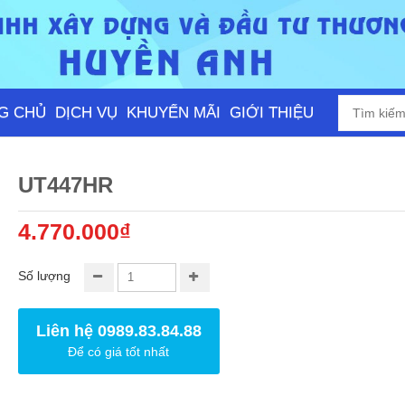
G CHỦ
DỊCH VỤ
KHUYẾN MÃI
GIỚI THIỆU
UT447HR
4.770.000₫
Số lượng
Liên hệ 0989.83.84.88
Để có giá tốt nhất