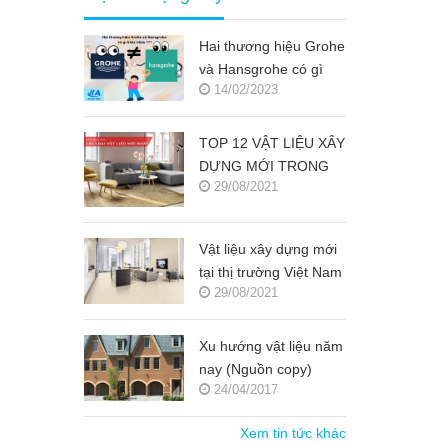
Hai thương hiệu Grohe
và Hansgrohe có gì
14/02/2023
khác nhau ???
TOP 12 VẬT LIỆU XÂY
DỰNG MỚI TRONG
29/08/2021
KIẾN TRÚC 2021-
2022 (NGUỒN COPY)
Vật liệu xây dựng mới
tại thị trường Việt Nam
29/08/2021
(Nguồn copy)
Xu hướng vật liệu năm
nay (Nguồn copy)
24/04/2017
Xem tin tức khác