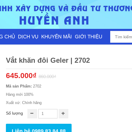
G CHỦ
DỊCH VỤ
KHUYẾN MÃI
GIỚI THIỆU
Vắt khăn đôi Geler | 2702
645.000₫
860.000₫
Mã sản Phẩm:
2702
Hàng mới 100%
Xuất xứ: Chính hãng
Số lượng
Liên hệ 0989.83.84.88