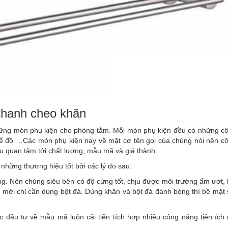
 thanh cheo khăn
hững món phụ kiện cho phòng tắm. Mỗi món phụ kiện đều có những c
 để đồ …Các món phụ kiện nay về mặt cơ tên gọi của chúng nói nên c
ếu quan tâm tới chất lượng, mẫu mã và giá thành.
 những thương hiệu tốt bởi các lý do sau:
ng. Nên chúng siêu bên có độ cứng tốt, chịu được môi trường ẩm ướt,
 mới chỉ cần dùng bột đá. Dùng khăn và bột đá đánh bóng thì bề mặt s
đầu tư về mẫu mã luôn cải tiến tích hợp nhiều công năng tiện ích 