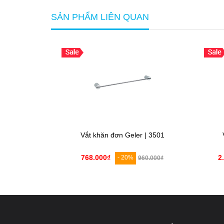
SẢN PHẨM LIÊN QUAN
ler GL-8602
Vắt khăn đơn Geler | 3501
768.000₫
2
- 20%
.380.000₫
960.000₫