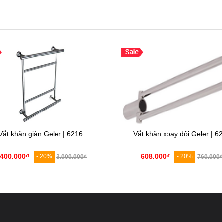
Vắt khăn giàn Geler | 6216
Vắt khăn xoay đôi Geler | 6
.400.000₫
608.000₫
- 20%
- 20%
3.000.000₫
760.000