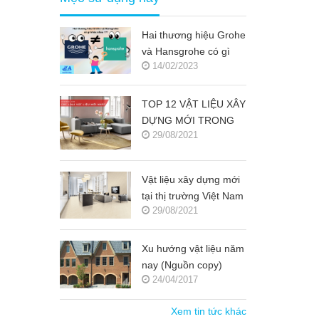
Hai thương hiệu Grohe
và Hansgrohe có gì
14/02/2023
khác nhau ???
TOP 12 VẬT LIỆU XÂY
DỰNG MỚI TRONG
29/08/2021
KIẾN TRÚC 2021-
2022 (NGUỒN COPY)
Vật liệu xây dựng mới
tại thị trường Việt Nam
29/08/2021
(Nguồn copy)
Xu hướng vật liệu năm
nay (Nguồn copy)
24/04/2017
Xem tin tức khác