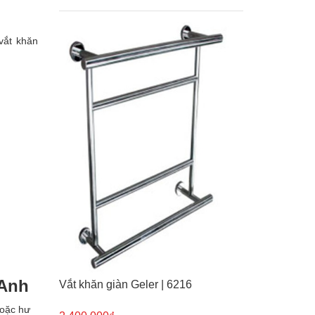
vắt khăn
 Anh
Vắt khăn giàn Geler | 6216
hoặc hư