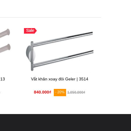
213
Vắt khăn xoay đôi Geler | 3514
Vắt kh
840.000₫
2.480.0
- 20%
₫
1.050.000₫