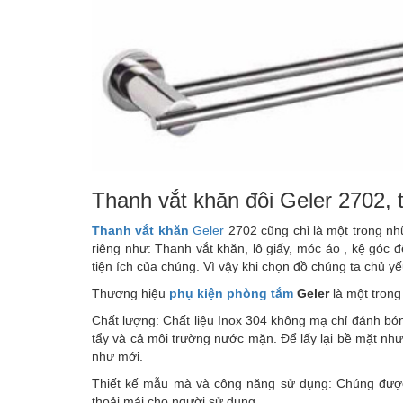
Thanh vắt khăn đôi Geler 2702,
Thanh vắt khăn
Geler
2702 cũng chỉ là một trong n
riêng như: Thanh vắt khăn, lô giấy, móc áo , kệ góc
tiện ích của chúng. Vì vậy khi chọn đồ chúng ta chủ y
Thương hiệu
phụ kiện phòng tắm
Geler
là một trong
Chất lượng: Chất liệu Inox 304 không mạ chỉ đánh bó
tẩy và cả môi trường nước mặn. Để lấy lại bề mặt như
như mới.
Thiết kế mẫu mà và công năng sử dụng: Chúng được 
thoải mái cho người sử dụng.