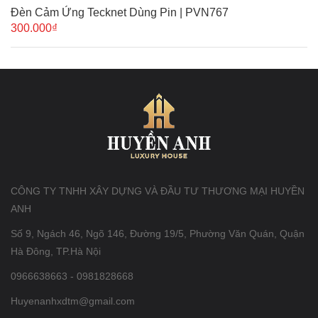
Đèn Cảm Ứng Tecknet Dùng Pin | PVN767
300.000₫
CÔNG TY TNHH XÂY DỰNG VÀ ĐẦU TƯ THƯƠNG MẠI HUYỀN
ANH
Số 9, Ngách 46, Ngõ 146, Đường 19/5, Phường Văn Quán, Quận
Hà Đông, TP.Hà Nội
0966638663 - 0981828668
Huyenanhxdtm@gmail.com