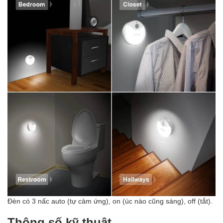
Đèn có 3 nấc auto (tự cảm ứng), on (úc nào cũng sáng), off (tắt).
Thông số kỹ thuật