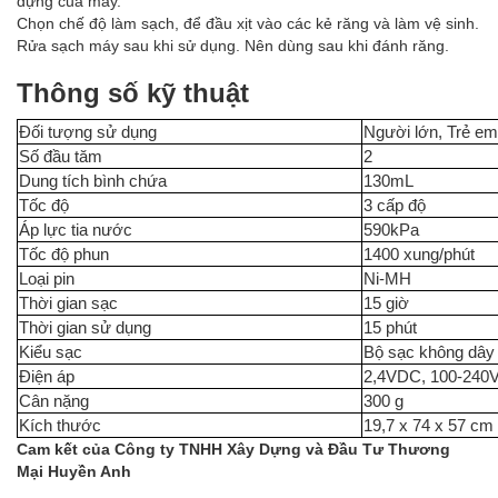
đựng của máy.
Chọn chế độ làm sạch, để đầu xịt vào các kẻ răng và làm vệ sinh.
Rửa sạch máy sau khi sử dụng. Nên dùng sau khi đánh răng.
Thông số kỹ thuật
Đối tượng sử dụng
Người lớn, Trẻ em
Số đầu tăm
2
Dung tích bình chứa
130mL
Tốc độ
3 cấp độ
Áp lực tia nước
590kPa
Tốc độ phun
1400 xung/phút
Loại pin
Ni-MH
Thời gian sạc
15 giờ
Thời gian sử dụng
15 phút
Kiểu sạc
Bộ sạc không dây
Điện áp
2,4VDC, 100-240
Cân nặng
300 g
Kích thước
19,7 x 74 x 57 cm
Cam kết của Công ty TNHH Xây Dựng và Đầu Tư Thương
Mại Huyền Anh