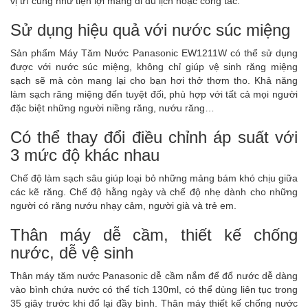
vị trí cũng như tiện lợi mang đi du lịch hoặc công tác.
Sử dụng hiệu quả với nước súc miệng
Sản phẩm Máy Tăm Nước Panasonic EW1211W có thể sử dụng
được với nước súc miệng, không chỉ giúp vệ sinh răng miệng
sạch sẽ mà còn mang lại cho bạn hơi thở thơm tho. Khả năng
làm sạch răng miệng đến tuyệt đối, phù hợp với tất cả mọi người
đặc biệt những người niềng răng, nướu răng…
Có thể thay đổi điều chỉnh áp suất với
3 mức độ khác nhau
Chế độ làm sạch sâu giúp loại bỏ những mảng bám khó chịu giữa
các kẽ răng. Chế độ hằng ngày và chế độ nhẹ dành cho những
người có răng nướu nhạy cảm, người già và trẻ em.
Thân máy dễ cầm, thiết kế chống
nước, dễ vệ sinh
Thân máy tăm nước Panasonic dễ cầm nắm để đổ nước dễ dàng
vào bình chứa nước có thể tích 130ml, có thể dùng liên tục trong
35 giây trước khi đổ lại đầy bình. Thân máy thiết kế chống nước