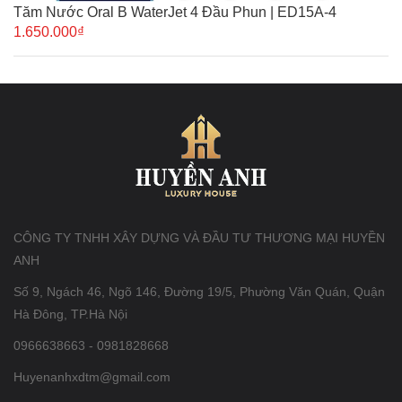
Tăm Nước Oral B WaterJet 4 Đầu Phun | ED15A-4
1.650.000₫
CÔNG TY TNHH XÂY DỰNG VÀ ĐẦU TƯ THƯƠNG MẠI HUYỀN
ANH
Số 9, Ngách 46, Ngõ 146, Đường 19/5, Phường Văn Quán, Quận
Hà Đông, TP.Hà Nội
0966638663 - 0981828668
Huyenanhxdtm@gmail.com